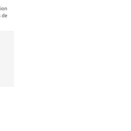
tion
s de