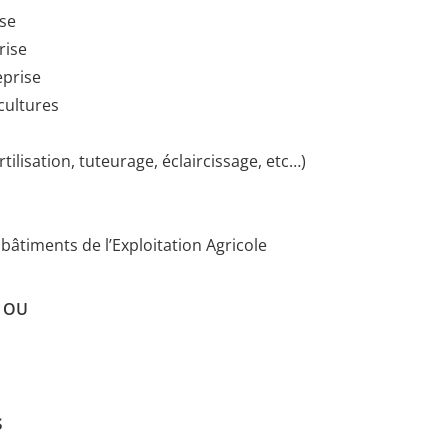
ise
rise
eprise
cultures
rtilisation, tuteurage, éclaircissage, etc…)
bâtiments de l’Exploitation Agricole
OU
s