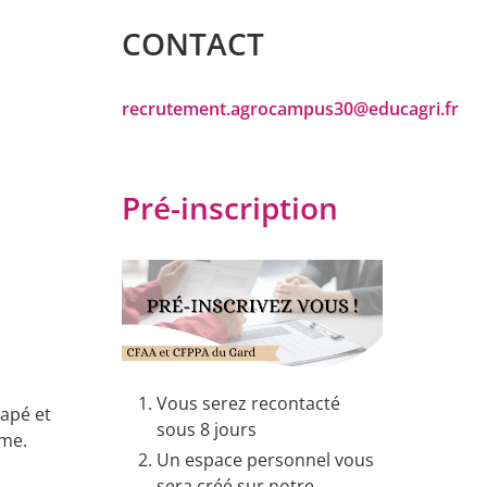
CONTACT
recrutement.agrocampus30@educagri.fr
Pré-inscription
Vous serez recontacté
capé et
sous 8 jours
ème.
Un espace personnel vous
sera créé sur notre