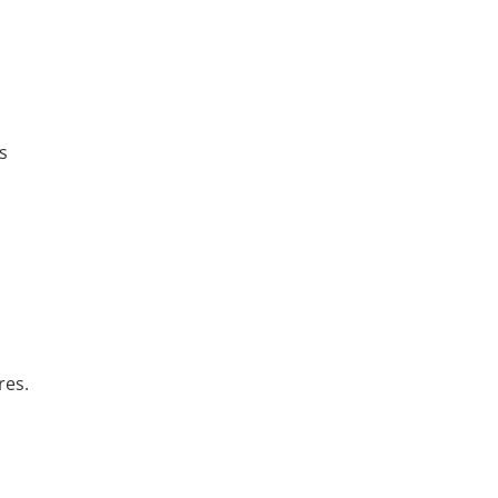
s
res.